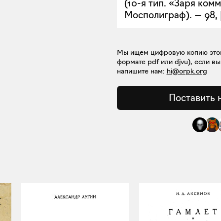
(10-я тип. «Заря ком
Мосполиграф). — 98, [2
Мы ищем цифровую копию этой 
формате pdf или djvu), если вы
напишите нам:
hi@orpk.org
Поставить 