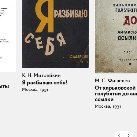
К. Н. Митрейкин
М. С. Фишелев
Я разбиваю себя!
пыты
От харьковской
Москва, 1931
голубятни до ан
ссылки
Москва, 1931