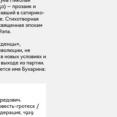
дуев Николай
0) — прозаик и
тавший в сатирико-
. Стихотворная
освященная эпохам
Нэпа.
жденцы»,
еволюции, не
в новых условиях и
выходе из партии.
ется имя Бухарина:
редович.
овесть-гротеск /
дерация, 1929