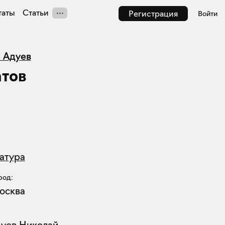
таты
Статьи
Регистрация
Войти
 Адуев
тов
атура
род:
осква