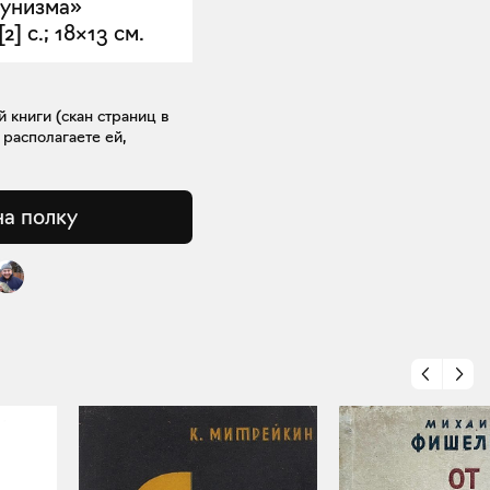
мунизма»
] с.; 18×13 см.
книги (скан страниц в
 располагаете ей,
на полку