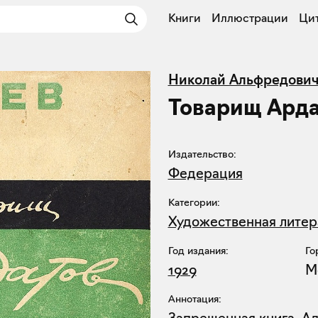
Книги
Иллюстрации
Ци
Николай Альфредович
Товарищ Арда
Издательство:
Федерация
Категории:
Художественная литер
Год издания:
Го
1929
М
Аннотация: