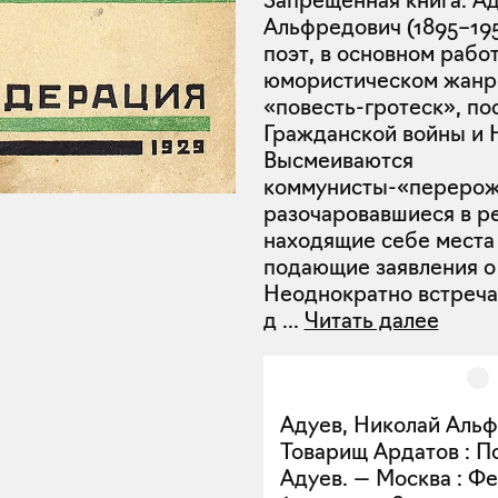
Запрещенная книга. А
Альфредович (1895–195
поэт, в основном рабо
юмористическом жанре
«повесть-гротеск», п
Гражданской войны и 
Высмеиваются
коммунисты-«переро
разочаровавшиеся в р
находящие себе места 
подающие заявления о 
Неоднократно встреча
д
...
Читать далее
Адуев, Николай Альф
Товарищ Ардатов : П
Адуев. — Москва : Фе