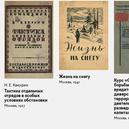
Жизнь на снегу
Курс «
Москва, 1941
борьбы
Н. Е. Какурин
вредит
Тактика отдельных
диверс
отрядов в особых
террор
условиях обстановки
деятел
Москва, 1927
развед
капита
Москва, 