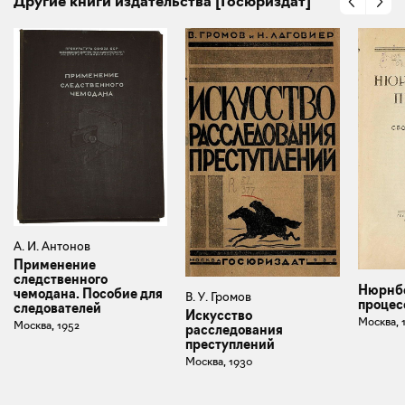
Другие книги издательства [Госюриздат]
А. И. Антонов
Применение
следственного
Нюрнб
чемодана. Пособие для
В. У. Громов
процесс
следователей
Искусство
Москва, 
Москва, 1952
расследования
преступлений
Москва, 1930