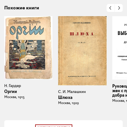
Похожие книги
Н. Гардер
Руково
жен с 
Оргии
С. И. Малашкин
добра 
Москва, 1915
Шлюха
Москва, 
Москва, 1929