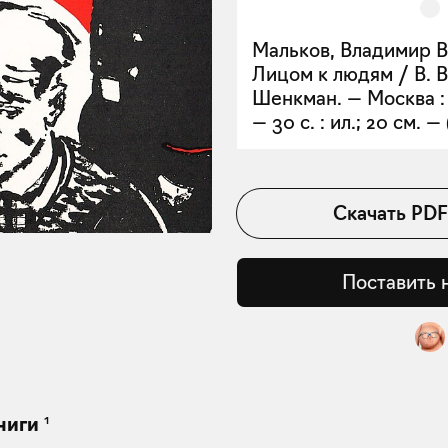
Мальков, Владимир В
Лицом к людям / В. В.
Шенкман. — Москва : 
— 30 с. : ил.; 20 см. —
Скачать
PDF
Поставить 
1
ниги