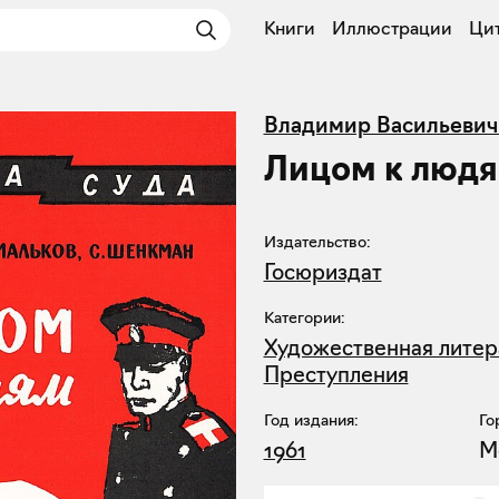
Книги
Иллюстрации
Ци
Владимир Васильевич
Лицом к люд
Издательство:
Госюриздат
Категории:
Художественная литер
Преступления
Год издания:
Го
1961
М