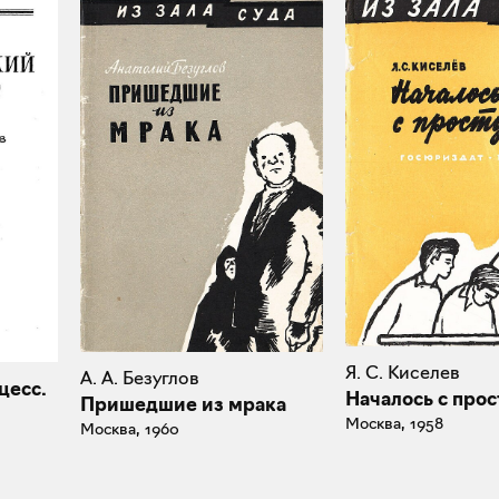
Я. С. Киселев
А. А. Безуглов
цесс.
Началось с про
Пришедшие из мрака
Москва, 1958
Москва, 1960