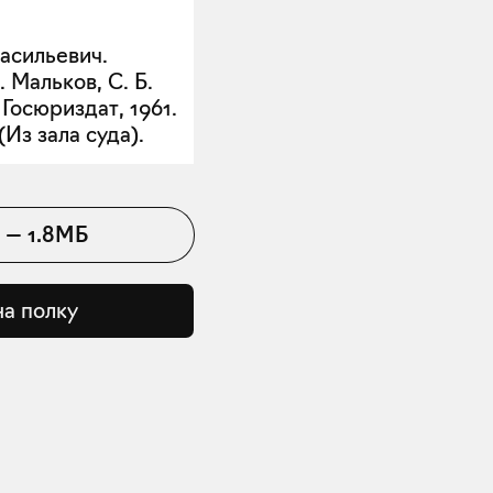
асильевич.
 Мальков, С. Б.
Госюриздат, 1961.
 (Из зала суда).
—
1.8МБ
на полку