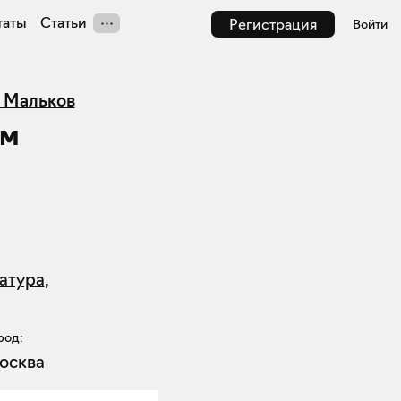
таты
Статьи
Регистрация
Войти
 Мальков
ям
атура
,
род:
осква