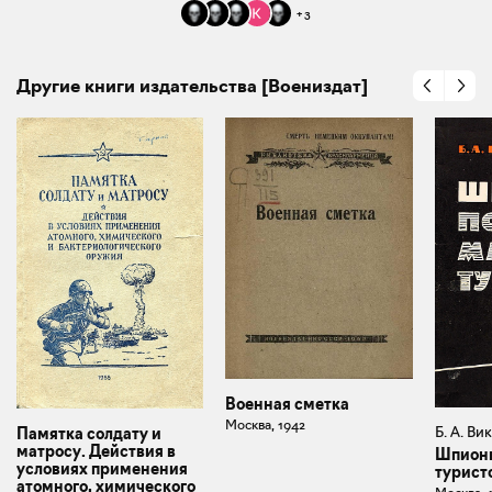
+
3
Другие книги издательства [Воениздат]
Военная сметка
Москва, 1942
Б. А. Ви
Памятка солдату и
матросу. Действия в
Шпионы
условиях применения
турист
атомного, химического