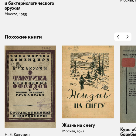
Москва, 
и бактериологического
оружия
Москва, 1955
Похожие книги
Жизнь на снегу
Курс «
Москва, 1941
борьбы
Н. Е. Какурин