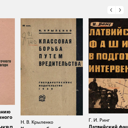
анию
чного
Г. И. Ринг
Н. В. Крыленко
Латвийский фа
УНКВД