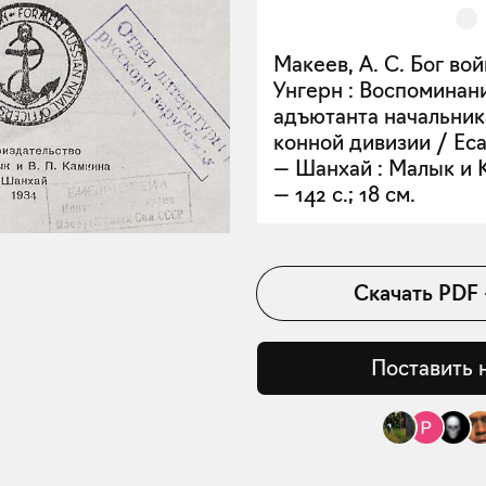
Макеев, А. С. Бог во
Унгерн : Воспоминан
адъютанта начальник
конной дивизии / Еса
— Шанхай : Малык и К
— 142 с.; 18 см.
Скачать
PDF
Поставить 