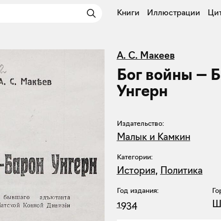
Книги
Иллюстрации
Ци
А. С. Макеев
Бог войны — 
Унгерн
Издательство:
Малык и Камкин
Категории:
История
,
Политика
Год издания:
Го
1934
Ш