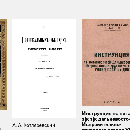
Инструкция по пит
з|к з|к дальневосто
Исправительно-
А. А. Котляревский
я
трудового лагеря 