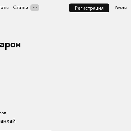
таты
Статьи
Регистрация
Войти
Барон
род:
анхай