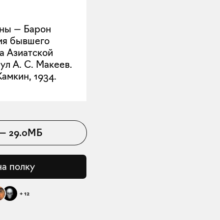
йны — Барон
ия бывшего
а Азиатской
ул А. С. Макеев.
амкин, 1934.
—
29.0МБ
на полку
+
12