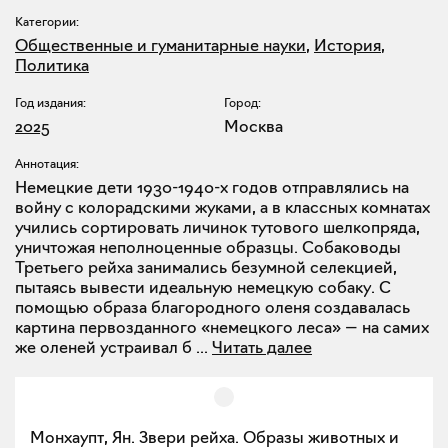
Категории:
Общественные и гуманитарные науки
,
История
,
Политика
Год издания:
Город:
2025
Москва
Аннотация:
Немецкие дети 1930-1940-х годов отправлялись на
войну с колорадскими жуками, а в классных комнатах
учились сортировать личинок тутового шелкопряда,
уничтожая неполноценные образцы. Собаководы
Третьего рейха занимались безумной селекцией,
пытаясь вывести идеальную немецкую собаку. С
помощью образа благородного оленя создавалась
картина первозданного «немецкого леса» — на самих
же оленей устраивал б
...
Читать далее
Монхаупт, Ян. Звери рейха. Образы животных и