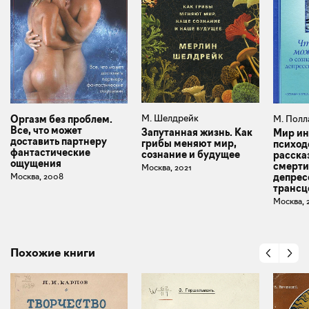
М. Шелдрейк
Оргазм без проблем.
М. Полл
Все, что может
Запутанная жизнь. Как
Мир ин
доставить партнеру
грибы меняют мир,
психод
фантастические
сознание и будущее
рассказ
ощущения
смерти,
Москва, 2021
Москва, 2008
депрес
трансц
Москва, 
Похожие книги