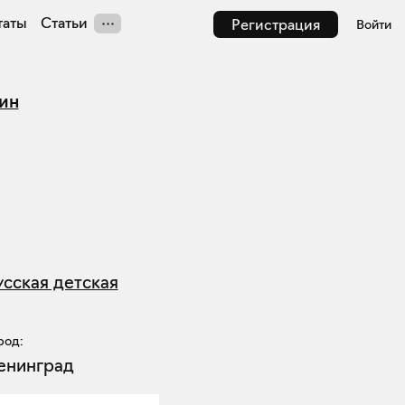
таты
Статьи
Регистрация
Войти
ин
усская детская
род:
енинград