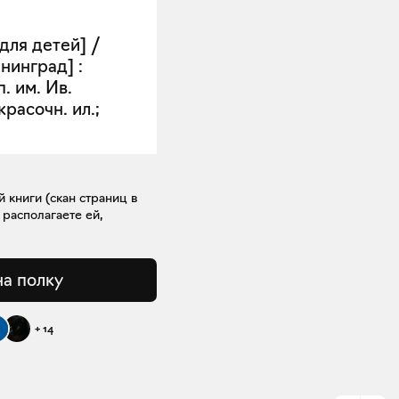
 для детей] /
нинград] :
п. им. Ив.
 красочн. ил.;
книги (скан страниц в
 располагаете ей,
на полку
+
14