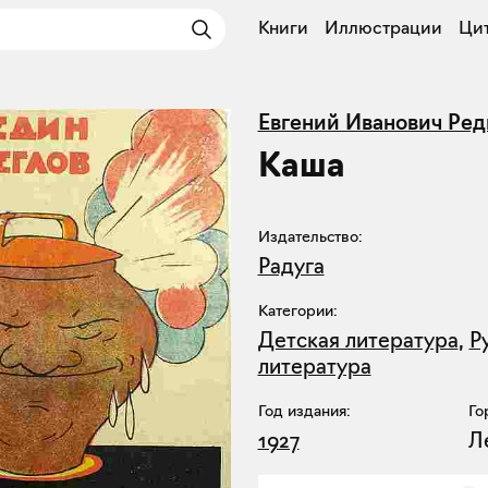
Книги
Иллюстрации
Ци
Евгений Иванович Ред
Каша
Издательство:
Радуга
Категории:
Детская литература
,
Р
литература
Год издания:
Го
1927
Л