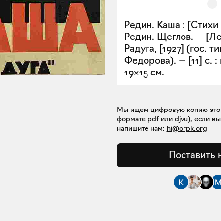
Редин. Каша : [Стихи
Редин. Щеглов. — [Ле
Радуга, [1927] (гос. ти
Федорова). — [11] с. :
19×15 см.
Мы ищем цифровую копию этой 
формате pdf или djvu), если вы
напишите нам:
hi@orpk.org
Поставить 