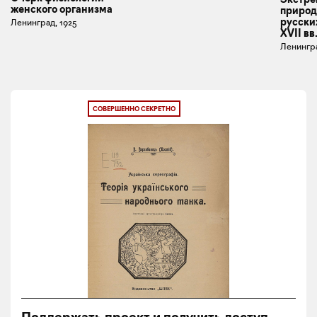
женского организма
природ
русски
Ленинград, 1925
XVII вв
Ленингра
СОВЕРШЕННО СЕКРЕТНО
Поддержать проект и получить доступ