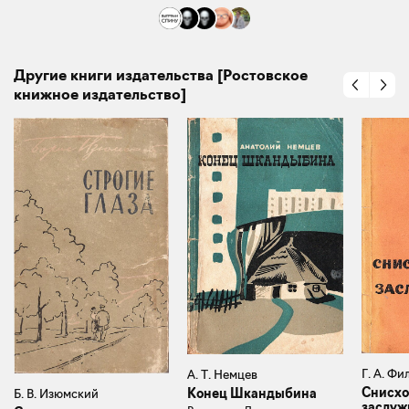
Другие книги издательства [Ростовское
книжное издательство]
Г. А. Ф
А. Т. Немцев
Снисхо
Конец Шкандыбина
Б. В. Изюмский
заслуж