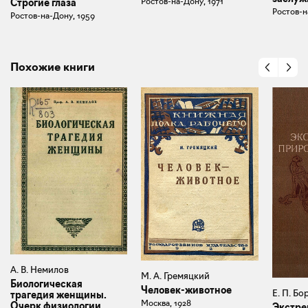
Ростов-на-Дону, 1971
Строгие глаза
Ростов-н
Ростов-на-Дону, 1959
Похожие книги
А. В. Немилов
М. А. Гремяцкий
Биологическая
Человек-животное
Е. П. Б
трагедия женщины.
Москва, 1928
Очерк физиологии
Экстре