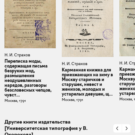
Н. И. Страхов
Переписка моды,
Н. И. С
Н. И. Страхов
содержащая письма
Карман
Карманная книжка для
безруких мод,
приезж
приезжающих на зиму в
размышления
Москву
Москву старичков и
неодушевленных
старуше
старушек, невест и
нарядов, разговоры
женихо
женихов, молодых и
безсловесных чепцов,
устарел
устарелых девушек, щ...
чувст...
Москва, 
Москва, 1791
Москва, 1791
Другие книги издательства
[Университетская типография у В.
Окорокова]