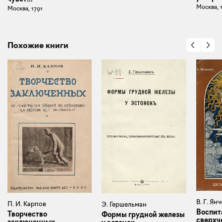
Москва, 
Москва, 1791
Похожие книги
В. Г. Ян
П. И. Карпов
Э. Гершельман
Воспит
Творчество
Формы грудной железы
сверхч
заключенных