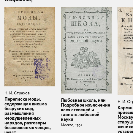
Н. И. Страхов
Переписка моды,
Любовная школа, или
Н. И. С
содержащая письма
Подробное изъяснение
Карман
безруких мод,
всех степеней и
приезж
размышления
таинств любовной
Москву
неодушевленных
науки
старуше
нарядов, разговоры
Москва, 1791
женихо
безсловесных чепцов,
устарел
чувст...