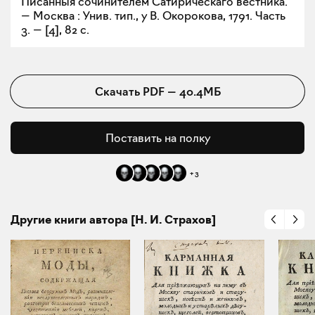
Писанныя сочинителем Сатирическаго вестника.
— Москва : Унив. тип., у В. Окорокова, 1791. Часть
3. — [4], 82 с.
Скачать
PDF
—
40.4МБ
Поставить на полку
+
3
Другие книги автора [Н. И. Страхов]