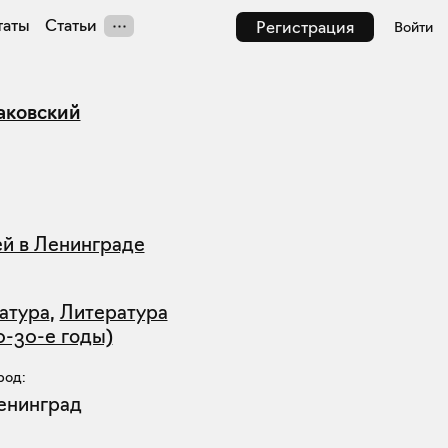
таты
Статьи
Регистрация
Войти
аковский
ей в Ленинграде
атура
,
Литература
0-30-е годы)
род:
енинград