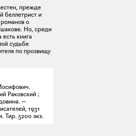
вестен, прежде
ий беллетрист и
 романов о
Ушакове. Но, среди
 есть книга
лой судьбе
ителя по прозвищу
Иосифович.
ий Раковский ;
довина. —
исателей, 1931
см. Тир. 5200 экз.