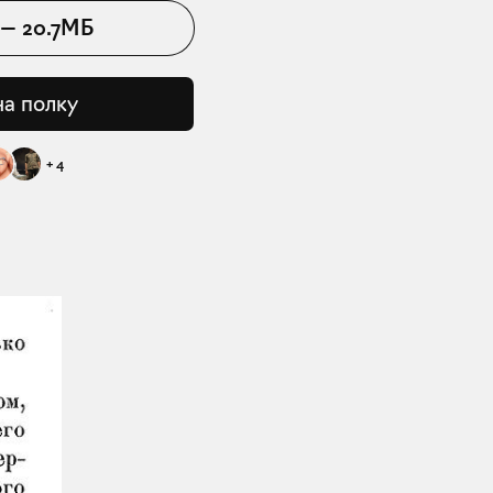
—
20.7МБ
на полку
+
4