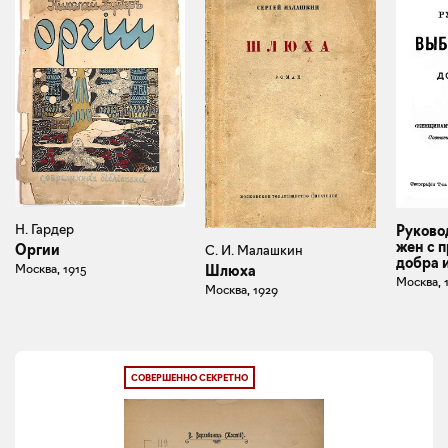
Н. Гардер
Руково
жен с 
Оргии
С. И. Малашкин
добра 
Москва, 1915
Шлюха
Москва, 
Москва, 1929
СОВЕРШЕННО СЕКРЕТНО