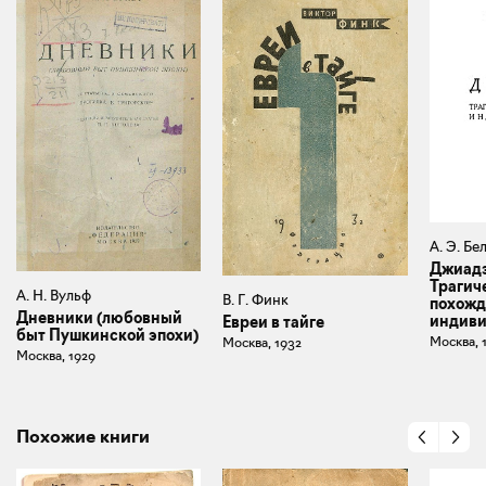
А. Э. Бе
Джиадэ
Трагич
А. Н. Вульф
В. Г. Финк
похожд
Дневники (любовный
индиви
Евреи в тайге
быт Пушкинской эпохи)
Москва, 
Москва, 1932
Москва, 1929
Похожие книги