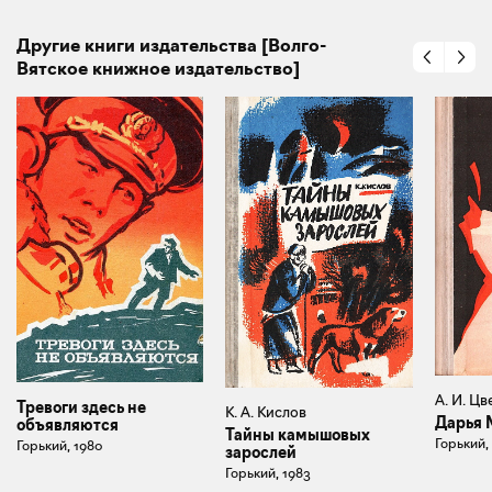
Другие книги издательства [Волго-
Вятское книжное издательство]
А. И. Цв
Тревоги здесь не
К. А. Кислов
Дарья 
объявляются
Тайны камышовых
Горький,
Горький, 1980
зарослей
Горький, 1983