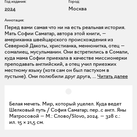
Год издания:
Город:
2024
Москва
Аннотация:
Перед вами самая что ни на есть реальная история.
Мать Софии Саматар, автора этой книги, —
американка швейцарского происхождения из
Северной Дакоты, христианка, меннонитка, отец —
сомалиец, мусульманин. Они встретились в Сомали,
куда мама Софии приехала в качестве миссионерки
преподавать английский, а отец учил приезжих
местному языку (хотя сам он был пастухом в
пустыне). Они полюбили друг друга,
...
Читать далее
Белая мечеть. Мир, который уцелел. Куда ведет
Шелковый путь / София Саматар; пер..с англ. Яны
Матросовой — М.: Слово/Slovo, 2024. — 328 с.:
ил. 15 × 21,5 см.