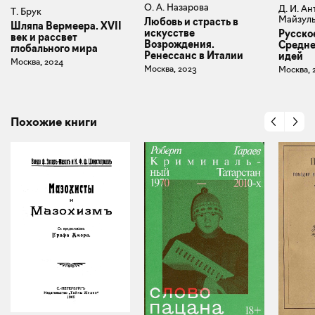
О. А. Назарова
Д. И. Ан
Т. Брук
Майзуль
Любовь и страсть в
Шляпа Вермеера. XVII
искусстве
Русско
век и рассвет
Возрождения.
Средне
глобального мира
Ренессанс в Италии
идей
Москва, 2024
Москва, 2023
Москва, 
Похожие книги