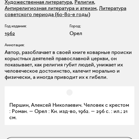
Художественная литература
,
Религия
,
Антирелигиозная литература и атеизм
,
Литература
советского периода (60-80-е годы)
Год издания:
Город:
1962
Орел
Аннотация:
Автор, разоблачает в своей книге коварные происки
корыстных деятелей православной церкви, он
показывает, как религия губит людей, унижает их
человеческое достоинство, калечит морально и
физически, а иногда приводит их к гибели.
Першин, Алексей Николаевич. Человек с крестом
: Роман. — Орел : Кн. изд-во, 1962. — 296 с. : ил.; 21
см.