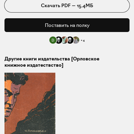
Скачать
PDF
—
15.4МБ
Поставить на полку
+
4
Другие книги издательства [Орловское
книжное издатествство]