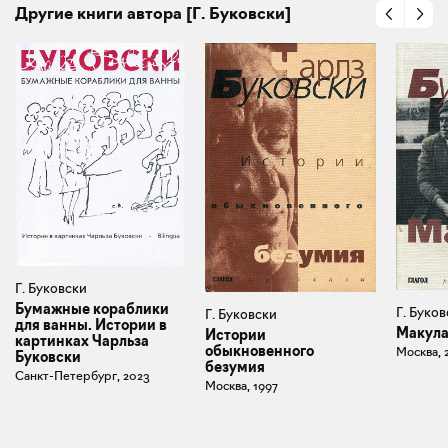
Другие книги автора [Г. Буковски]
Г. Буковски
Бумажные кораблики
Г. Буко
Г. Буковски
для ванны. Истории в
Макула
Истории
картинках Чарльза
обыкновенного
Москва, 
Буковски
безумия
Санкт-Петербург, 2023
Москва, 1997