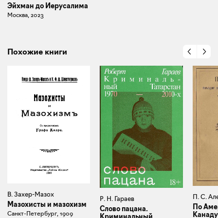
Эйхман до Иерусалима
Москва, 2023
Похожие книги
В. Захер-Мазох
П. С. Ал
Р. Н. Гараев
Мазохисты и мазохизм
По Аме
Слово пацана.
Санкт-Петербург, 1909
Канаду
Криминальный