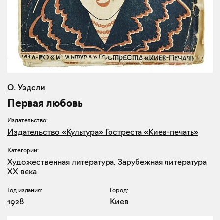
О. Уэдсли
Первая любовь
Издательство:
Издательство «Культура» Гостреста «Киев-печать»
Категории:
Художественная литература
,
Зарубежная литература
XX века
Год издания:
Город:
1928
Киев