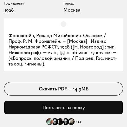
Год издания:
Город:
1928
Москва
Фронштейн, Рихард Михайлович. Онанизм /
Проф. Р. М. Фронштейн. — [Москва] : Изд-во
Наркомздрава РСФСР, 1928 ([Н. Новгород] : тип.
Нижполиграф). — 27 с., [5] с. объявл.; 17 × 12 см. —
(«Вопросы половой жизни» / Под ред. Гос. инст-
та соц. гигиены).
Скачать
PDF
—
14.9МБ
Поставить на полку
+
26