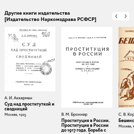
Другие книги издательства
[Издательство Наркомздрава РСФСР]
А. И. Аккерман
Суд над проституткой и
сводницей
С. В. К
В. М. Броннер
Москва, 1925
Бешенс
Проституция в России.
Проституция в России
Москва, 
до 1917 года. Борьба с