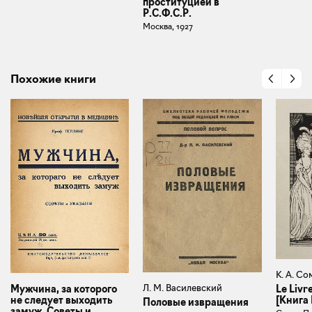
проституцией в
Р.С.Ф.С.Р.
Москва, 1927
Похожие книги
К. А. Со
Л. М. Василевский
Мужчина, за которого
Le Livr
не следует выходить
[Книга
Половые извращения
замуж. Советы и