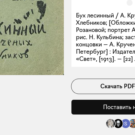
Бух лесинный / А. Кр
Хлебников; [Обложки 
Розановой; портрет 
рис. Н. Кульбина; зас
концовки — А. Кручен
Петербург] : Издател
«Свет», [1913]. — [22] л
Скачать
PDF
Поставить 