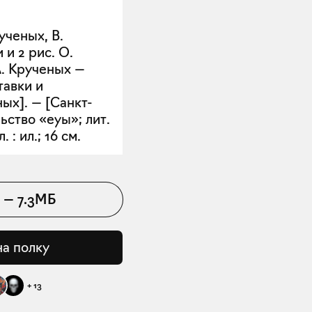
ученых, В.
и 2 рис. О.
А. Крученых —
тавки и
ых]. — [Санкт-
ьство «еуы»; лит.
. : ил.; 16 см.
—
7.3МБ
на полку
+
13