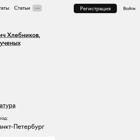
таты
Статьи
Регистрация
Войти
ич Хлебников
,
рученых
атура
род:
анкт-Петербург