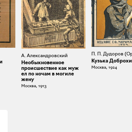
П. П. Дудоров (О
А. Александровский
Кузька Доброх
и
Необыкновенное
Москва, 1924
происшествие как муж
ел по ночам в могиле
жену
Москва, 1913