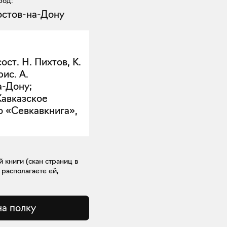
род:
остов-на-Дону
ост. Н. Пихтов, К.
ис. А.
а-Дону;
Кавказское
о «Севкавкнига»,
книги (скан страниц в
 располагаете ей,
на полку