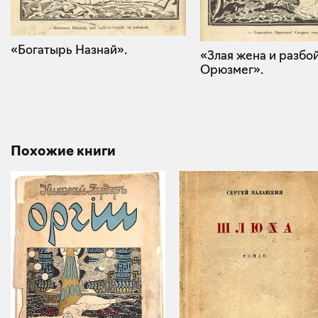
«Богатырь Назнай».
«Злая жена и разбо
Орюзмег».
Похожие книги