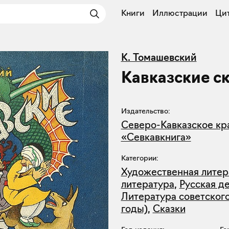
Книги
Иллюстрации
Ци
К. Томашевский
Кавказские с
Издательство:
Северо-Кавказское кр
«Севкавкнига»
Категории:
Художественная литер
литература
,
Русская д
Литература советского
годы)
,
Сказки