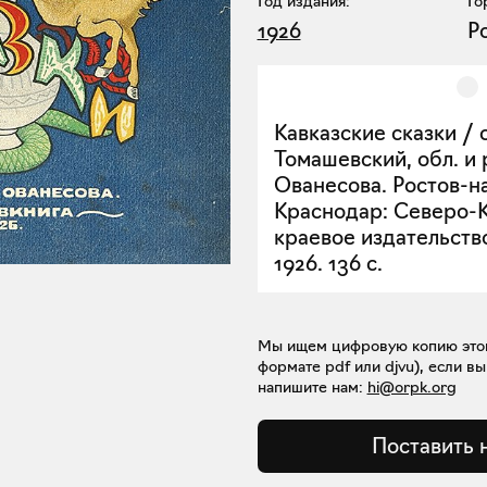
Год издания:
Го
1926
Р
Кавказские сказки / с
Томашевский, обл. и р
Ованесова. Ростов-н
Краснодар: Северо-
краевое издательств
1926. 136 с.
Мы ищем цифровую копию этой 
формате pdf или djvu), если вы
напишите нам:
hi@orpk.org
Поставить 