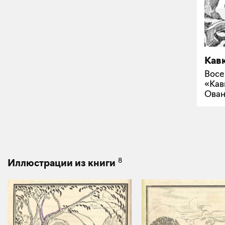
Кавк
Восе
«Кав
Ован
8
Иллюстрации из книги