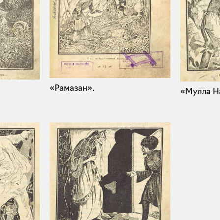
«Рамазан».
«Мулла Н