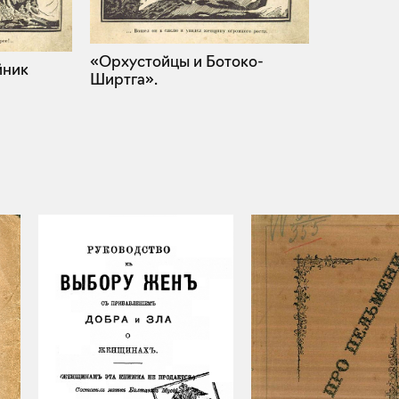
«Орхустойцы и Ботоко-
йник
Ширтга».