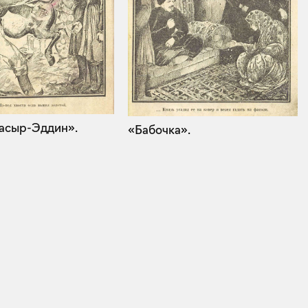
асыр-Эддин».
«Бабочка».