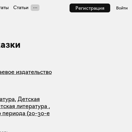
таты
Статьи
Регистрация
Войти
казки
аевое издательство
атура
,
Детская
етская литература
,
 периода (20-30-е