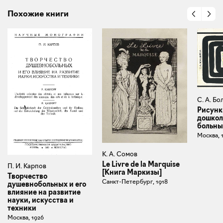
Похожие книги
С. А. Б
Рисунк
дошкол
больны
Москва, 
К. А. Сомов
Le Livre de la Marquise
П. И. Карпов
[Книга Маркизы]
Творчество
Санкт-Петербург, 1918
душевнобольных и его
влияние на развитие
науки, искусства и
техники
Москва, 1926