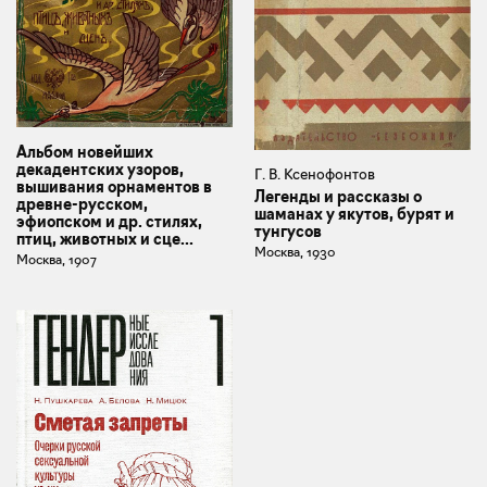
Альбом новейших
декадентских узоров,
Г. В. Ксенофонтов
вышивания орнаментов в
Легенды и рассказы о
древне-русском,
шаманах у якутов, бурят и
эфиопском и др. стилях,
тунгусов
птиц, животных и сце...
Москва, 1930
Москва, 1907