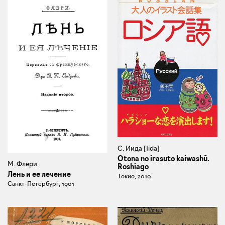
С. Иида [Iida]
Otona no irasuto kaiwashū.
М. Флери
Roshiago
Лень и ее лечение
Токио, 2010
Санкт-Петербург, 1901