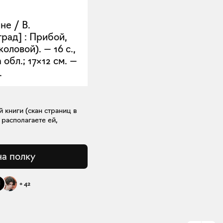
не / В.
рад] : Прибой,
коловой). — 16 с.,
обл.; 17×12 см. —
.
книги (скан страниц в
 располагаете ей,
на полку
+
42