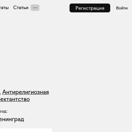
таты
Статьи
Регистрация
Войти
,
Антирелигиозная
ектантство
род:
енинград