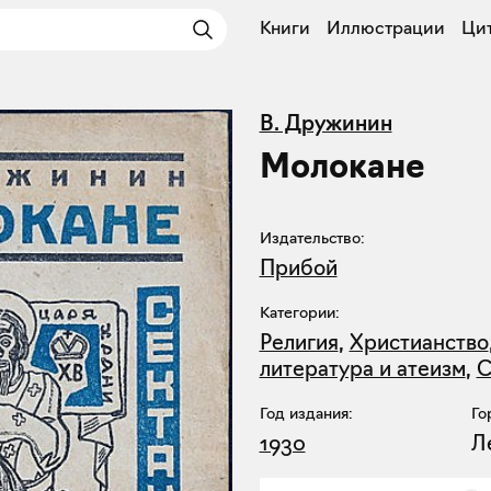
Книги
Иллюстрации
Ци
В. Дружинин
Молокане
Издательство:
Прибой
Категории:
Религия
,
Христианство
литература и атеизм
,
С
Год издания:
Го
1930
Л