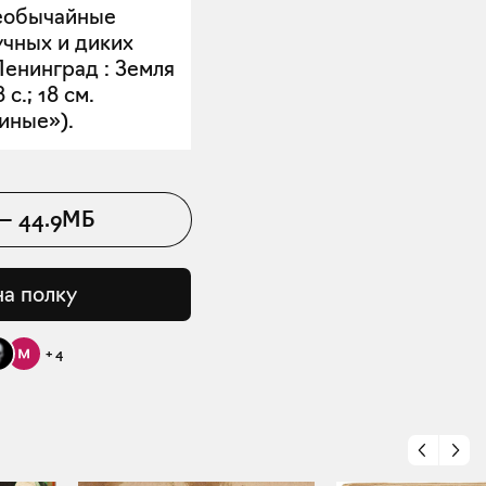
необычайные
учных и диких
Ленинград : Земля
 с.; 18 см.
иные»).
—
44.9МБ
на полку
+
4