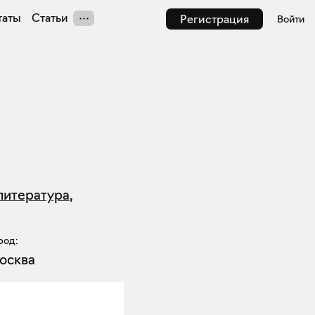
таты
Статьи
Регистрация
Войти
литература
,
род:
осква