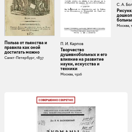
С. А. Б
Рисунк
дошкол
больны
Москва, 
Польза от пьянства и
П. И. Карпов
правила как оной
Творчество
достигать можно
душевнобольных и его
Санкт-Петербург, 1837
влияние на развитие
науки, искусства и
техники
Москва, 1926
СОВЕРШЕННО СЕКРЕТНО