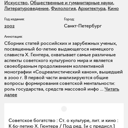
Искусство
,
Общественные и гуманитарные науки
,
Литературоведение
,
Филология
,
Архитектура
,
Кино
Год издания:
Город:
2002
Санкт-Петербург
Аннотация:
Сборник статей российских и зарубежных ученых,
посвященный 60-летию выдающегося немецкого
слависта X. Гюнтера, охватывает самые различные
аспекты советского культурного мира и является
своеобразным продолжением коллективной
монографии «Соцреалистический канон», вышедшей
в 2000 г. В первой части анализируются общие
вопросы формирования советской ментальности:
роль государства, средств массовой инфо
...
Читать
далее
Советское богатство : Ст. о культуре, лит. и кино :
К 60-летию Х. Гюнтера / Под ред. [и с предисл.]