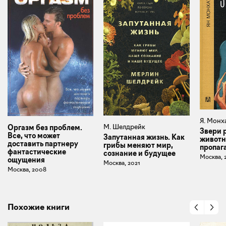
Я. Монх
М. Шелдрейк
Оргазм без проблем.
Звери 
Все, что может
Запутанная жизнь. Как
животн
доставить партнеру
грибы меняют мир,
пропаг
фантастические
сознание и будущее
Москва, 
ощущения
Москва, 2021
Москва, 2008
Похожие книги