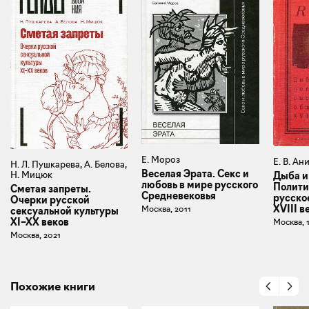
Е. Мороз
Е. В. А
Н. Л. Пушкарева, А. Белова,
Веселая Эрата. Секс и
Н. Мицюк
Дыба и
любовь в мире русского
Полити
Сметая запреты.
Средневековья
русско
Очерки русской
XVIII в
Москва, 2011
сексуальной культуры
XI–XX веков
Москва, 
Москва, 2021
Похожие книги