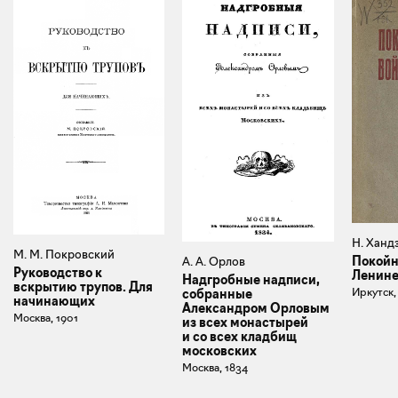
Н. Ханд
М. М. Покровский
Покойн
А. А. Орлов
Руководство к
Ленин
Надгробные надписи,
вскрытию трупов. Для
Иркутск,
собранные
начинающих
Александром Орловым
Москва, 1901
из всех монастырей
и со всех кладбищ
московских
Москва, 1834