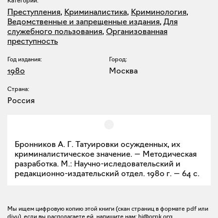
Категории:
Преступления
,
Криминалистика
,
Криминология
,
Ведомственные и запрещенные издания
,
Для
служебного пользования
,
Организованная
преступность
Год издания:
Город:
1980
Москва
Страна:
Россия
Бронников А. Г. Татуировки осужденных, их
криминалистическое значение. — Методическая
разработка. М.: Научно-иследовательский и
редакционно-издательский отдел. 1980 г. — 64 с.
Мы ищем цифровую копию этой книги (скан страниц в формате pdf или
djvu), если вы располагаете ей, напишите нам:
hi@orpk.org