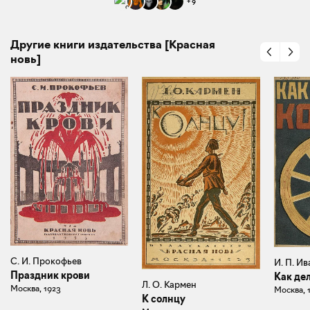
+
9
Другие книги издательства [Красная
новь]
С. И. Прокофьев
И. П. И
Праздник крови
Как де
Л. О. Кармен
Москва, 1923
Москва, 
К солнцу