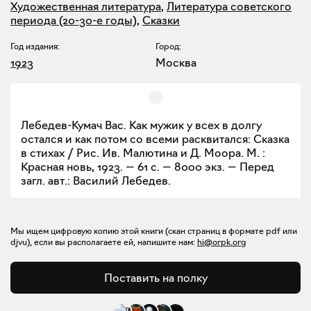
Художественная литература
,
Литература советского
периода (20-30-е годы)
,
Сказки
Год издания:
Город:
1923
Москва
Лебедев-Кумач Вас. Как мужик у всех в долгу
остался и как потом со всеми расквитался: Сказка
в стихах / Рис. Ив. Малютина и Д. Моора. М. :
Красная новь, 1923. — 61 с. — 8000 экз. — Перед
загл. авт.: Василий Лебедев.
Мы ищем цифровую копию этой книги (скан страниц в формате pdf или
djvu), если вы располагаете ей, напишите нам:
hi@orpk.org
Поставить на полку