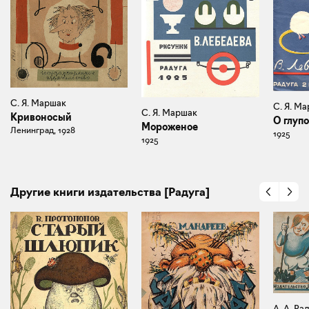
С. Я. Маршак
С. Я. М
С. Я. Маршак
Кривоносый
О глуп
Мороженое
Ленинград, 1928
1925
1925
Другие книги издательства [Радуга]
А. А. Ра