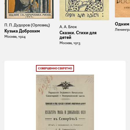
Одним 
П. П. Дудоров (Орловец)
А. А. Блок
Ленингра
Кузька Доброхим
Сказки. Стихи для
Москва, 1924
детей
Москва, 1913
СОВЕРШЕННО СЕКРЕТНО