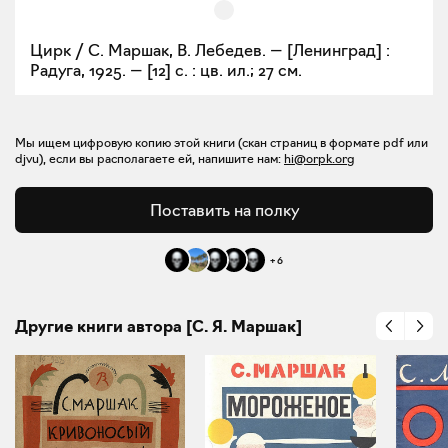
Цирк / С. Маршак, В. Лебедев. — [Ленинград] :
Радуга, 1925. — [12] с. : цв. ил.; 27 см.
Мы ищем цифровую копию этой книги (скан страниц в формате pdf или
djvu), если вы располагаете ей, напишите нам:
hi@orpk.org
Поставить на полку
+
6
Другие книги автора [С. Я. Маршак]