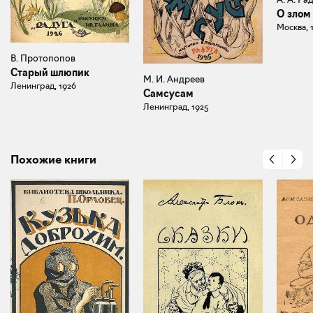
О злом
Москва, 
В. Протопопов
Старый шлюпик
М. И. Андреев
Ленинград, 1926
Самсусам
Ленинград, 1925
Похожие книги