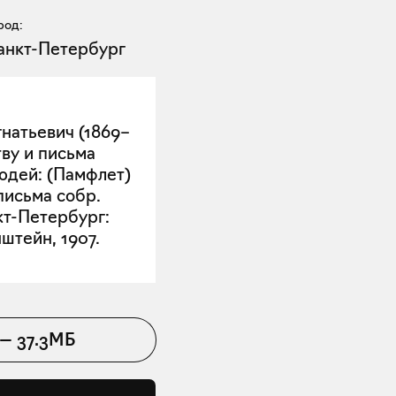
род:
анкт-Петербург
натьевич (1869–
тву и письма
юдей: (Памфлет)
письма собр.
кт-Петербург:
штейн, 1907.
—
37.3МБ