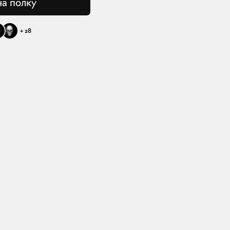
на полку
+
28