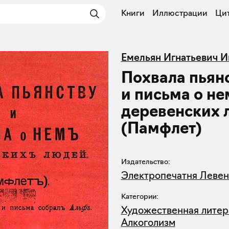
Книги
Иллюстрации
Ци
Емельян Игнатьевич И
Похвала пьян
и письма о не
деревенских 
(Памфлет)
Издательство:
Электропечатня Леве
Категории:
Художественная литер
Алкоголизм