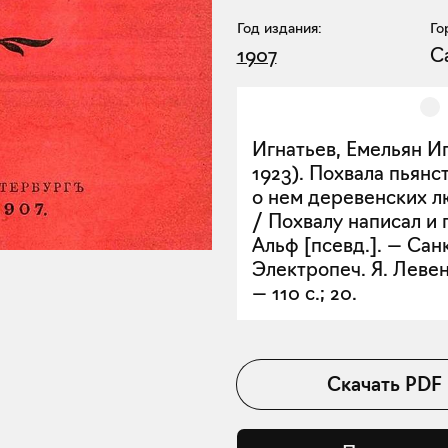
Год издания:
Го
1907
С
Игнатьев, Емельян Иг
1923). Похвала пьянс
о нем деревенских л
/ Похвалу написал и 
Альф [псевд.]. — Сан
Электропеч. Я. Левен
— 110 с.; 20.
Скачать
PDF