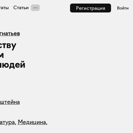
таты
Статьи
Регистрация
Войти
гнатьев
ству
м
людей
нштейна
атура
,
Медицина
,