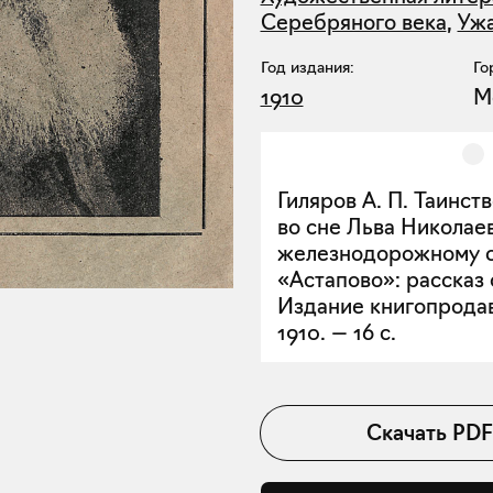
Серебряного века
,
Ужа
Год издания:
Го
1910
М
Гиляров А. П. Таинст
во сне Льва Николае
железнодорожному с
«Астапово»: рассказ 
Издание книгопрода
1910. — 16 с.
Скачать
PDF