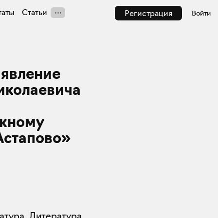
таты
Статьи
Регистрация
Войти
 явление
Николаевича
жному
Астапово»
атура
,
Литература