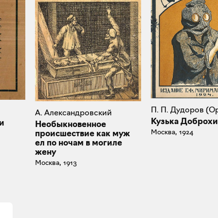
П. П. Дудоров (О
А. Александровский
Кузька Доброх
и
Необыкновенное
Москва, 1924
происшествие как муж
ел по ночам в могиле
жену
Москва, 1913