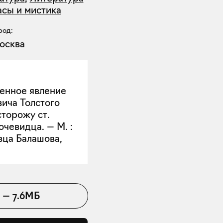
сы и мистика
род:
осква
венное явление
вича Толстого
торожу ст.
очевидца. — М. :
вца Балашова,
—
7.6МБ