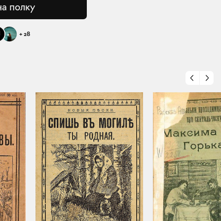
на полку
+
28