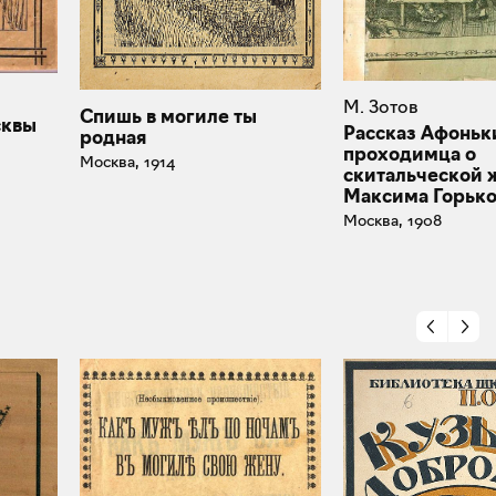
М. Зотов
Спишь в могиле ты
сквы
Рассказ Афоньк
родная
проходимца о
Москва, 1914
скитальческой 
Максима Горько
Москва, 1908