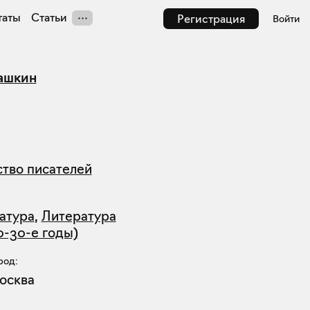
таты
Статьи
Регистрация
Войти
ашкин
тво писателей
атура
,
Литература
0-30-е годы)
род:
осква