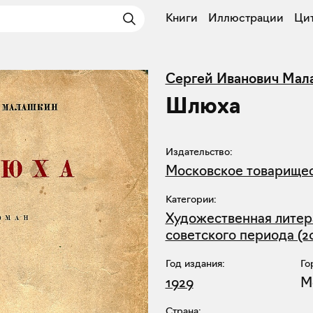
Книги
Иллюстрации
Ци
Сергей Иванович Мал
Шлюха
Издательство:
Московское товарищес
Категории:
Художественная литер
советского периода (2
Год издания:
Го
1929
М
Страна: