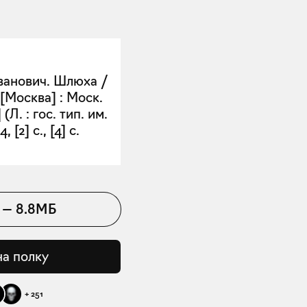
ванович. Шлюха /
[Москва] : Моск.
(Л. : гос. тип. им.
 [2] с., [4] с.
—
8.8МБ
на полку
+
251