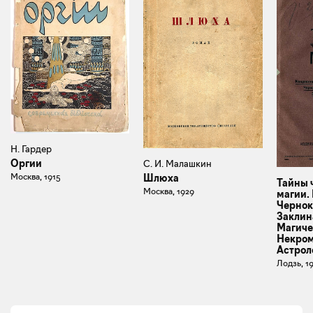
Н. Гардер
Оргии
С. И. Малашкин
Москва, 1915
Шлюха
Тайны 
Москва, 1929
магии.
Чернок
Заклин
Магиче
Некром
Астрол
Лодзь, 1