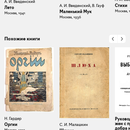
А. И. Введенский
Стихи
А. И. Введенский, В. Гауф
Лето
Москва, 
Маленький Мук
Москва, 1941
Москва, 1936
Похожие книги
Н. Гардер
Руково
жен с 
Оргии
С. И. Малашкин
добра 
Москва, 1915