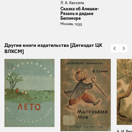
Л. А. Кассиль
Сказка об Алешке-
Рязань и дядьке
Беломоре
Москва, 1935
Другие книги издательства [Детиздат ЦК
ВЛКСМ]
А. И. В