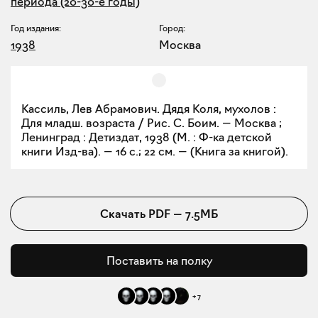
периода (20-30-е годы)
Год издания:
Город:
1938
Москва
Кассиль, Лев Абрамович. Дядя Коля, мухолов :
Для младш. возраста / Рис. С. Боим. — Москва ;
Ленинград : Детиздат, 1938 (М. : Ф-ка детской
книги Изд-ва). — 16 с.; 22 см. — (Книга за книгой).
Скачать
PDF
—
7.5МБ
Поставить на полку
+
7