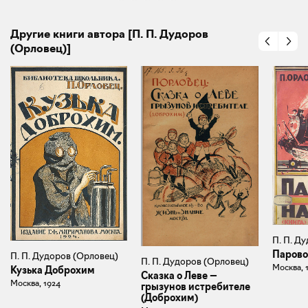
Другие книги автора [П. П. Дудоров
(Орловец)]
П. П. Д
Парово
П. П. Дудоров (Орловец)
П. П. Дудоров (Орловец)
Москва, 
Кузька Доброхим
Сказка о Леве —
Москва, 1924
грызунов истребителе
(Доброхим)