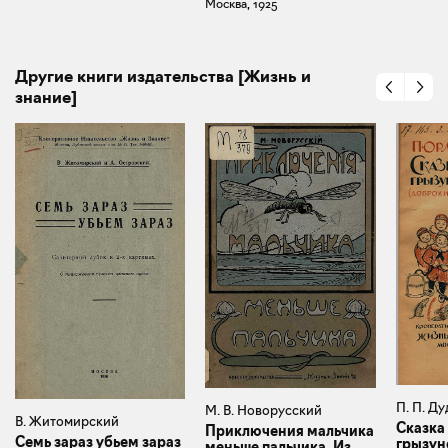
Москва, 1925
Другие книги издательства [Жизнь и
знание]
П. П. Д
М. В. Новорусский
В. Житомирский
Сказка 
Приключения мальчика
Семь зараз убьем зараз
грызун
меньше пальчика. Из