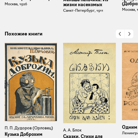
(Добро
Москва, 1926
жизни насекомых
Москва, 
Санкт-Петербург, 1911
Похожие книги
Одним 
П. П. Дудоров (Орловец)
А. А. Блок
Ленингра
Кузька Доброхим
Сказки. Стихи для