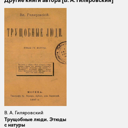
Другие книги автора [В. А. Гиляровский]
В. А. Гиляровский
Трущобные люди. Этюды
с натуры