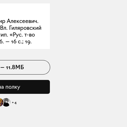
ир Алексеевич.
Вл. Гиляровский
ип. «Рус. т-во
. — 16 с.; 19.
—
11.8МБ
на полку
+
4