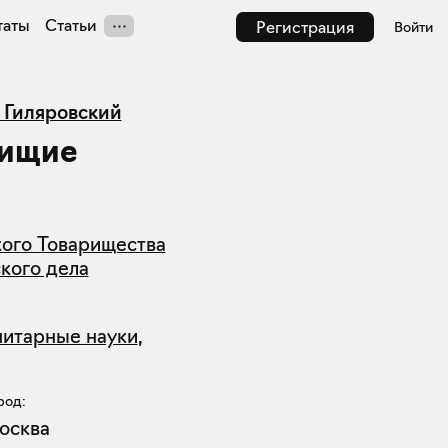
таты
Статьи
Регистрация
Войти
 Гиляровский
нищие
кого Товарищества
кого дела
нитарные науки
,
род:
осква