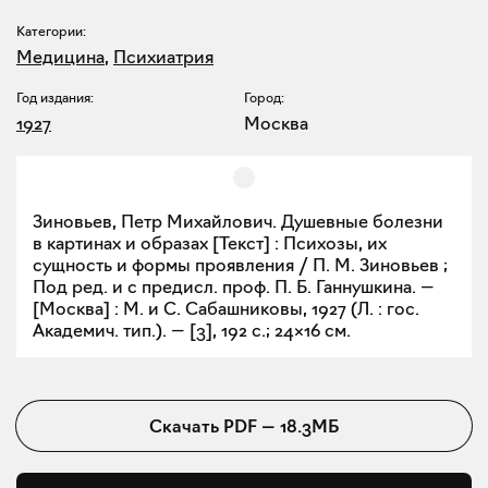
Категории:
Медицина
,
Психиатрия
Год издания:
Город:
1927
Москва
Зиновьев, Петр Михайлович. Душевные болезни
в картинах и образах [Текст] : Психозы, их
сущность и формы проявления / П. М. Зиновьев ;
Под ред. и с предисл. проф. П. Б. Ганнушкина. —
[Москва] : М. и С. Сабашниковы, 1927 (Л. : гос.
Академич. тип.). — [3], 192 с.; 24×16 см.
Скачать
PDF
—
18.3МБ