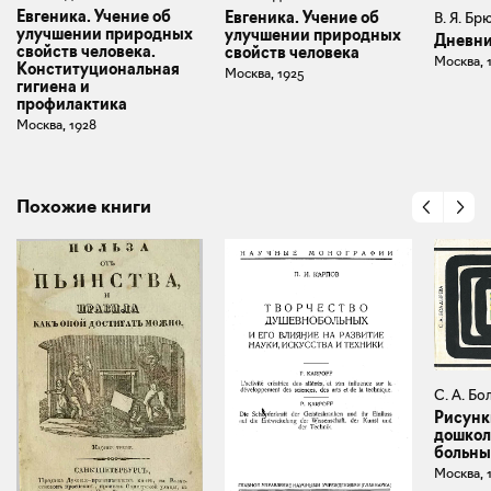
Евгеника. Учение об
Евгеника. Учение об
В. Я. Бр
улучшении природных
улучшении природных
Дневни
свойств человека.
свойств человека
Москва, 
Конституциональная
Москва, 1925
гигиена и
профилактика
Москва, 1928
Похожие книги
С. А. Б
Рисунк
дошкол
больны
Москва, 