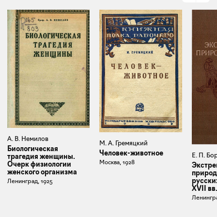
А. В. Немилов
М. А. Гремяцкий
Биологическая
Человек-животное
Е. П. Б
трагедия женщины.
Москва, 1928
Очерк физиологии
Экстре
женского организма
природ
русски
Ленинград, 1925
XVII вв
Ленингра