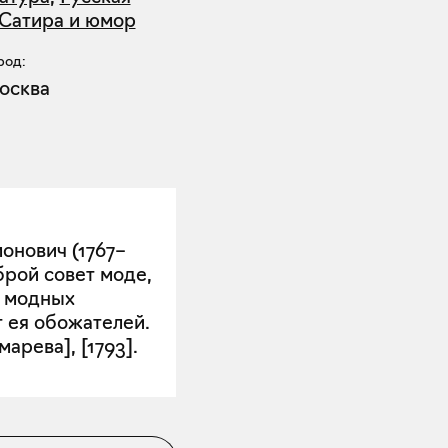
Сатира и юмор
род:
осква
онович (1767–
брой совет моде,
и модных
т ея обожателей.
арева], [1793].