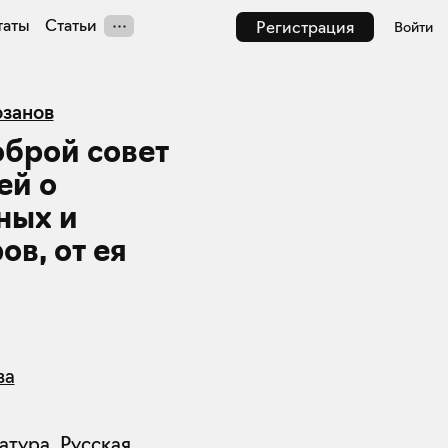
таты
Статьи
Регистрация
Войти
занов
оброй совет
ей о
ных и
ов, от ея
ва
атура
,
Русская