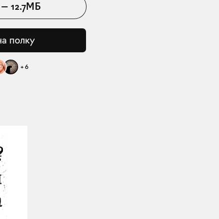
—
12.7МБ
на полку
+
6