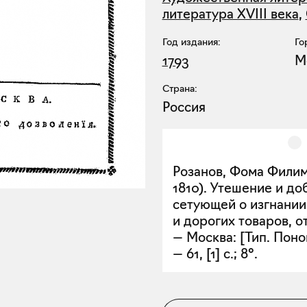
литература XVIII века
,
Год издания:
Го
1793
М
Страна:
Россия
Розанов, Фома Филим
1810). Утешение и до
сетующей о изгнани
и дорогих товаров, о
— Москва: [Тип. Поном
— 61, [1] с.; 8°.