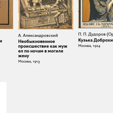
П. П. Дудоров (О
А. Александровский
Кузька Доброх
и
Необыкновенное
Москва, 1924
происшествие как муж
ел по ночам в могиле
жену
Москва, 1913