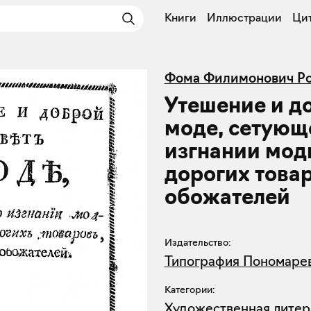
Книги
Иллюстрации
Ци
Фома Филимонович Ро
Утешение и д
моде, сетующ
изгнании мод
дорогих товар
обожателей
Издательство:
Типография Пономаре
Категории:
Художественная литер