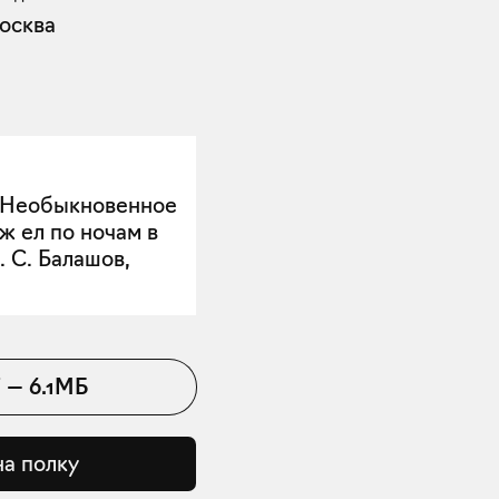
осква
. Необыкновенное
ж ел по ночам в
. С. Балашов,
F
—
6.1МБ
на полку