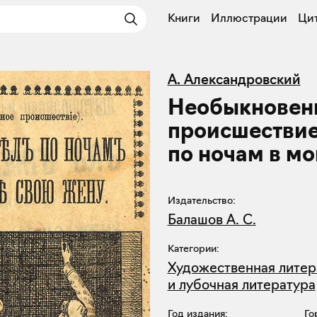
Книги
Иллюстрации
Ци
А. Александровский
Необыкновен
происшествие
по ночам в м
Издательство:
Балашов А. С.
Категории:
Художественная литер
и лубочная литература
Год издания:
Го