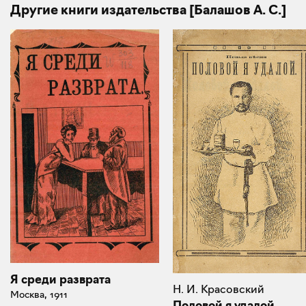
Другие книги издательства [Балашов А. С.]
Я среди разврата
Н. И. Красовский
Москва, 1911
Половой я удалой