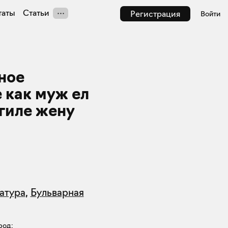
таты
Статьи
Регистрация
Войти
ное
 как муж ел
огиле жену
атура
,
Бульварная
род: