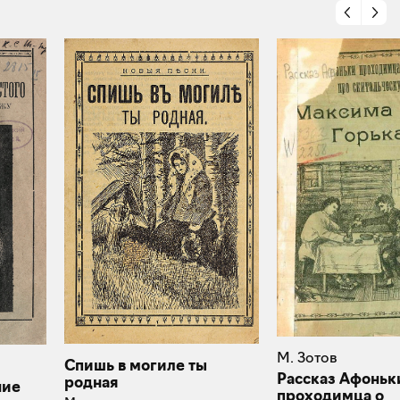
М. Зотов
Спишь в могиле ты
Рассказ Афоньк
родная
ние
проходимца о