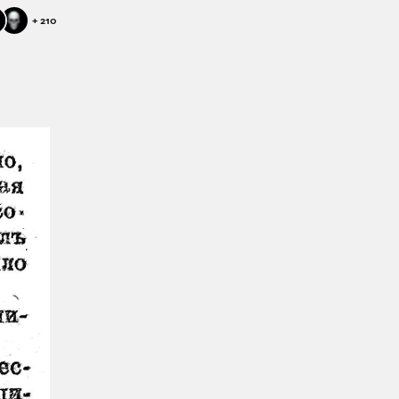
+
210