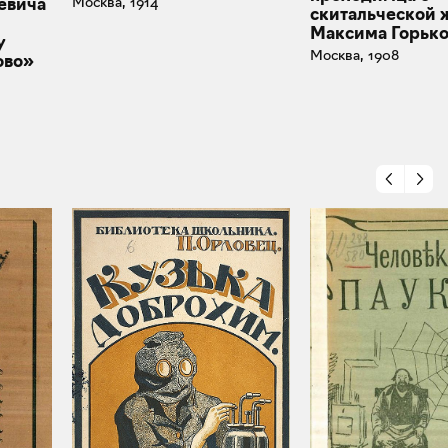
Москва, 1914
евича
скитальческой 
Максима Горько
у
Москва, 1908
ово»