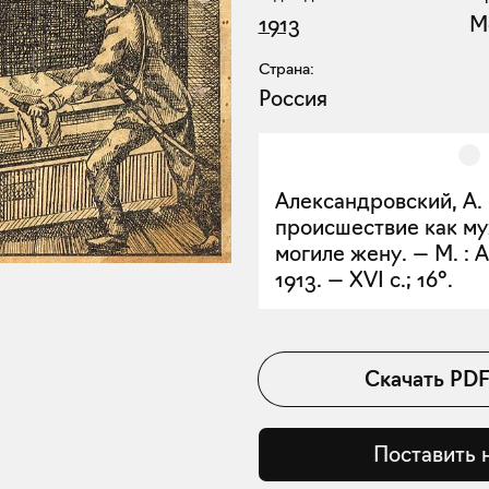
1913
М
Страна:
Россия
Александровский, А
происшествие как му
могиле жену. — М. : А
1913. — XVI с.; 16°.
Скачать
PD
Поставить 