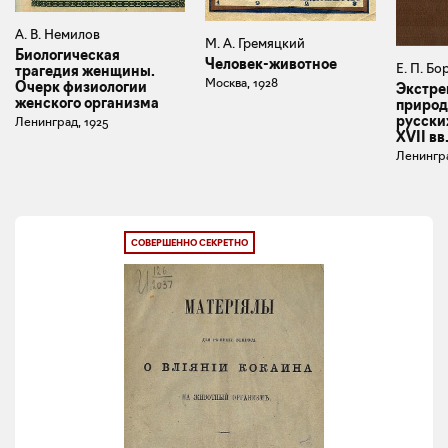
А. В. Немилов
М. А. Гремяцкий
Биологическая
Человек-животное
Е. П. Б
трагедия женщины.
Москва, 1928
Очерк физиологии
Экстре
женского организма
природ
русски
Ленинград, 1925
XVII вв
Ленингра
СОВЕРШЕННО СЕКРЕТНО