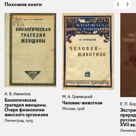
Похожие книги
А. В. Немилов
М. А. Гремяцкий
Биологическая
Человек-животное
Е. П. Б
трагедия женщины.
Москва, 1928
Очерк физиологии
Экстре
женского организма
природ
русски
Ленинград, 1925
XVII вв
Ленингра