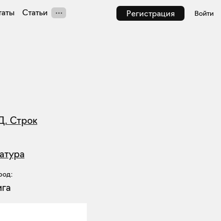
таты
Статьи
Регистрация
Войти
Д. Строк
атура
род:
ига