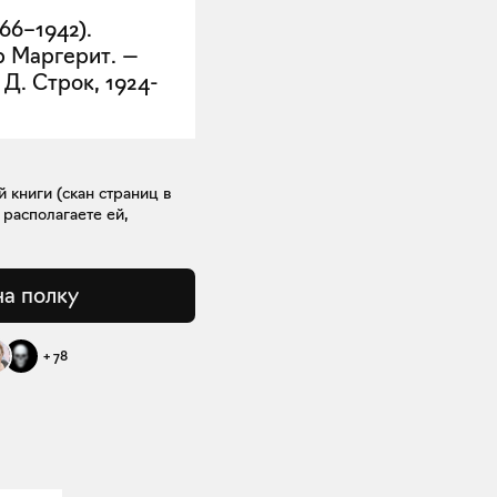
66–1942).
р Маргерит. —
 Д. Строк, 1924-
книги (скан страниц в
 располагаете ей,
на полку
+
78