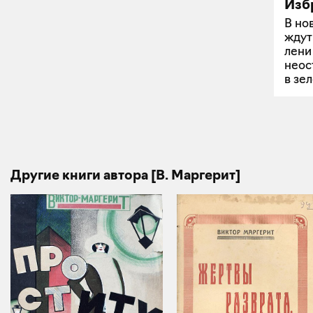
Изб
В но
ждут
лени
неос
в зе
Другие книги автора [В. Маргерит]