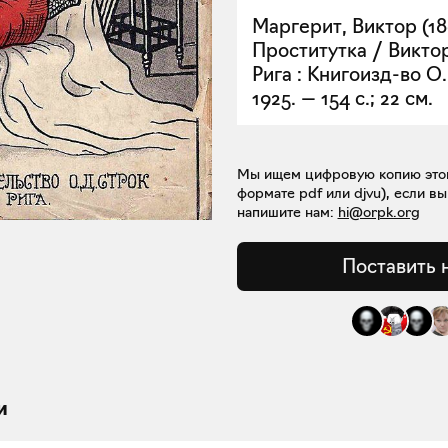
Маргерит, Виктор (18
Проститутка / Викто
Рига : Книгоизд-во О.
1925. — 154 с.; 22 см.
Мы ищем цифровую копию этой 
формате pdf или djvu), если вы
напишите нам:
hi@orpk.org
Поставить 
и