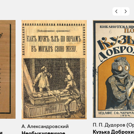
П. П. Дудоров (О
А. Александровский
Кузька Доброх
и
Необыкновенное