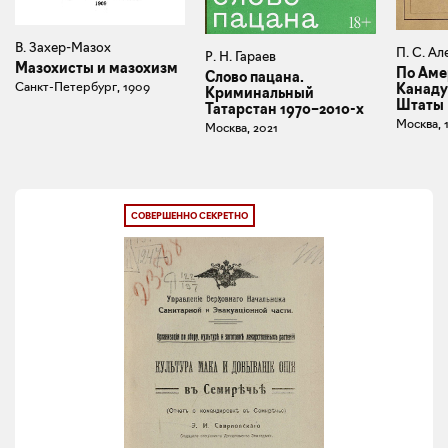
В. Захер-Мазох
П. С. Ал
Р. Н. Гараев
Мазохисты и мазохизм
По Аме
Слово пацана.
Санкт-Петербург, 1909
Канаду
Криминальный
Штаты
Татарстан 1970–2010-х
Москва, 
Москва, 2021
СОВЕРШЕННО СЕКРЕТНО