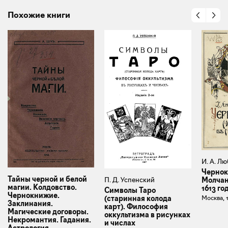
Похожие книги
И. А. Л
Черно
Тайны черной и белой
П. Д. Успенский
Молчан
магии. Колдовство.
1613 го
Символы Таро
Чернокнижие.
(старинная колода
Москва, 
Заклинания.
карт). Философия
Магические договоры.
оккультизма в рисунках
Некромантия. Гадания.
и числах