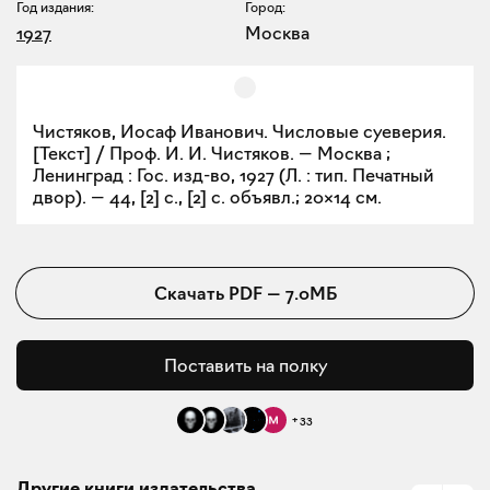
Год издания:
Город:
1927
Москва
Чистяков, Иосаф Иванович. Числовые суеверия.
[Текст] / Проф. И. И. Чистяков. — Москва ;
Ленинград : Гос. изд-во, 1927 (Л. : тип. Печатный
двор). — 44, [2] с., [2] с. объявл.; 20×14 см.
Скачать
PDF
—
7.0МБ
Поставить на полку
+
33
Другие книги издательства