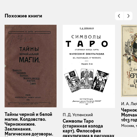
Похожие книги
И. А. Л
Черно
Тайны черной и белой
П. Д. Успенский
Молчан
магии. Колдовство.
1613 го
Символы Таро
Чернокнижие.
(старинная колода
Москва, 
Заклинания.
карт). Философия
Магические договоры.
оккультизма в рисунках