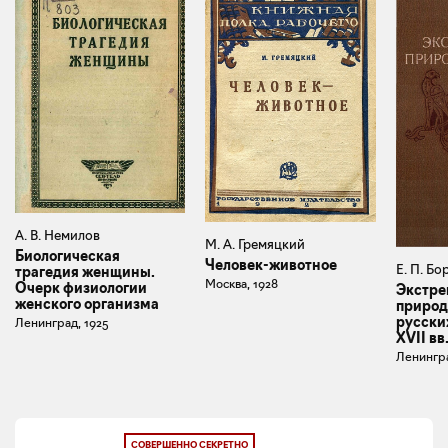
А. В. Немилов
М. А. Гремяцкий
Биологическая
Человек-животное
Е. П. Б
трагедия женщины.
Москва, 1928
Очерк физиологии
Экстре
женского организма
природ
русски
Ленинград, 1925
XVII вв
Ленингра
СОВЕРШЕННО СЕКРЕТНО